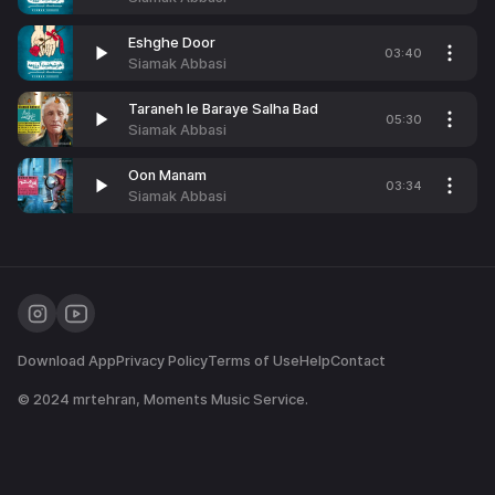
Eshghe Door
03:40
Siamak Abbasi
Taraneh Ie Baraye Salha Bad
05:30
Siamak Abbasi
Oon Manam
03:34
Siamak Abbasi
Download App
Privacy Policy
Terms of Use
Help
Contact
© 2024
mrtehran
, Moments Music Service.