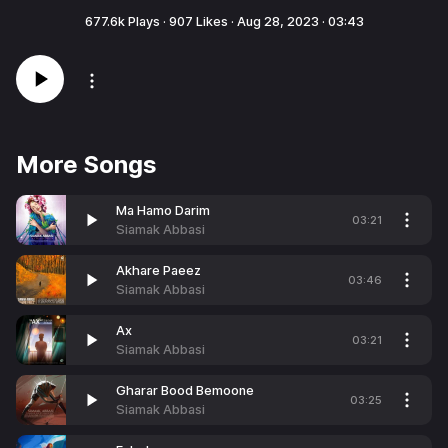
677.6k
Plays ·
907
Likes ·
Aug 28, 2023
·
03:43
More Songs
Ma Hamo Darim
03:21
Siamak Abbasi
Akhare Paeez
03:46
Siamak Abbasi
Ax
03:21
Siamak Abbasi
Gharar Bood Bemoone
03:25
Siamak Abbasi