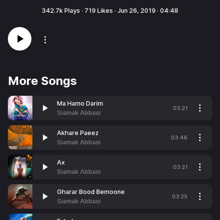
342.7k
Plays ·
719
Likes ·
Jun 26, 2019
·
04:48
More Songs
Ma Hamo Darim
03:21
Siamak Abbasi
Akhare Paeez
03:46
Siamak Abbasi
Ax
03:21
Siamak Abbasi
Gharar Bood Bemoone
03:25
Siamak Abbasi