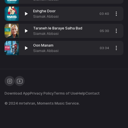
Eshghe Door
03:40
Siamak Abbasi
Taraneh Ie Baraye Salha Bad
05:30
Siamak Abbasi
Oon Manam
03:34
Siamak Abbasi
Download App
Privacy Policy
Terms of Use
Help
Contact
© 2024
mrtehran
, Moments Music Service.